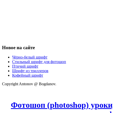
Новое на сайте
Чёрно-белый шрифт
Стильный шрифт для фотошоп
Птичий шрифт
Шрифт из триллеров
Кофейный шрифт
Copyright Antonov @ Bogdanov.
Фотошоп (photoshop) уроки