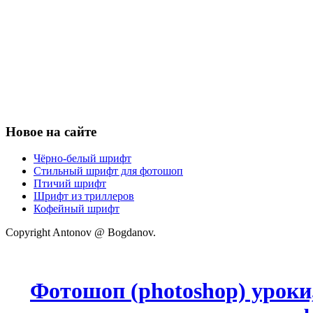
Новое на сайте
Чёрно-белый шрифт
Стильный шрифт для фотошоп
Птичий шрифт
Шрифт из триллеров
Кофейный шрифт
Copyright Antonov @ Bogdanov.
Фотошоп (photoshop) уроки