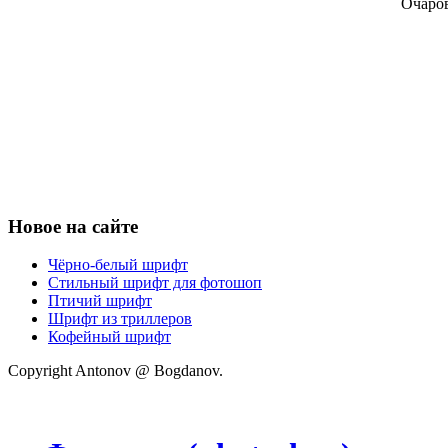
Очаров
Новое на сайте
Чёрно-белый шрифт
Стильный шрифт для фотошоп
Птичий шрифт
Шрифт из триллеров
Кофейный шрифт
Copyright Antonov @ Bogdanov.