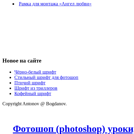
Рамка для монтажа «Ангел любви»
Новое на сайте
Чёрно-белый шрифт
Стильный шрифт для фотошоп
Птичий шрифт
Шрифт из триллеров
Кофейный шрифт
Copyright Antonov @ Bogdanov.
Фотошоп (photoshop) уроки